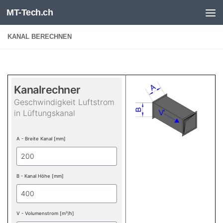
MT-Tech.ch
Skip to content
KANAL BERECHNEN
Kanalrechner
Geschwindigkeit Luftstrom
in Lüftungskanal
A - Breite Kanal [mm]
B - Kanal Höhe [mm]
V - Volumenstrom [m³/h]